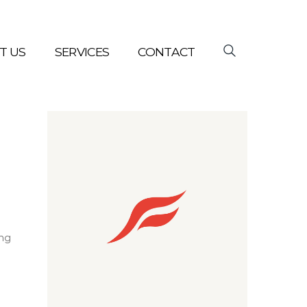
T US
SERVICES
CONTACT
ing
 was
tual