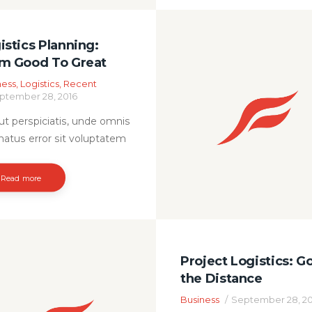
teachings of the great exp
of the truth the master-bui
istics Planning:
of humahappiness. No on
m Good To Great
rejects, dislikes, or avoids
ness
,
Logistics
,
Recent
pleasure itself, because it i
ptember 28, 2016
pleasure, but because tho
who do…
ut perspiciatis, unde omnis
 natus error sit voluptatem
santium doloremque
antium, totam rem
Read more
iam eaque ipsa, quae ab illo
tore veritatis et quasi
itecto beatae vitae dicta
, explicabo. Nemo enim
Project Logistics: G
m voluptatem, quia
the Distance
ptas sit, aspernatur aut odit
ugit, sed quia
Business
September 28, 2