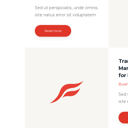
cons
eos,
Sed ut perspiciatis, unde omnis
sequ
iste natus error sit voluptatem
quis
accusantium doloremque
ipsu
laudantium, totam rem
Read more
conse
aperiam eaque ipsa, quae ab illo
quia
inventore veritatis et quasi
temp
architecto beatae vitae dicta
dolo
sunt, explicabo. Nemo enim
Tra
quae
ipsam voluptatem, quia
Man
ad m
voluptas sit, aspernatur aut odit
for
nost
aut fugit, sed quia
Busi
corp
consequuntur magni dolores
nisi
eos, qui ratione voluptatem
Sed 
cons
sequi nesciunt, neque porro
iste
quisquam est, qui dolorem…
accu
laud
aper