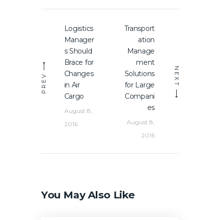
Post
Logistics
Transport
Previous
Next
navigation
Manager
ation
post:
post:
s Should
Manage
Brace for
ment
NEXT
Changes
Solutions
PREV
in Air
for Large
Cargo
Compani
es
August 8,
August 8,
2016
2016
You May Also Like