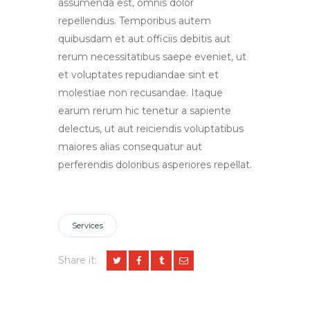
assumenda est, omnis dolor
repellendus. Temporibus autem
quibusdam et aut officiis debitis aut
rerum necessitatibus saepe eveniet, ut
et voluptates repudiandae sint et
molestiae non recusandae. Itaque
earum rerum hic tenetur a sapiente
delectus, ut aut reiciendis voluptatibus
maiores alias consequatur aut
perferendis doloribus asperiores repellat.
Services
Share it: