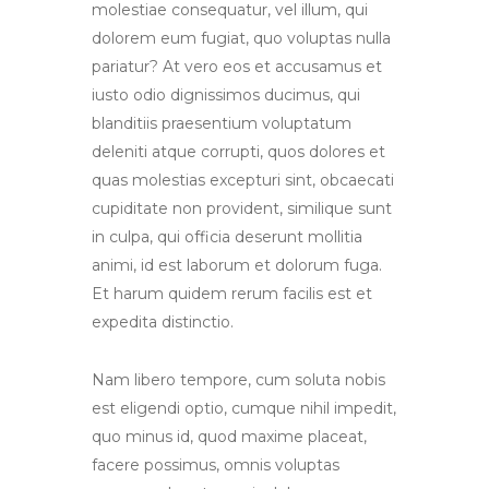
molestiae consequatur, vel illum, qui
dolorem eum fugiat, quo voluptas nulla
pariatur? At vero eos et accusamus et
iusto odio dignissimos ducimus, qui
blanditiis praesentium voluptatum
deleniti atque corrupti, quos dolores et
quas molestias excepturi sint, obcaecati
cupiditate non provident, similique sunt
in culpa, qui officia deserunt mollitia
animi, id est laborum et dolorum fuga.
Et harum quidem rerum facilis est et
expedita distinctio.
Nam libero tempore, cum soluta nobis
est eligendi optio, cumque nihil impedit,
quo minus id, quod maxime placeat,
facere possimus, omnis voluptas