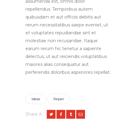
assumenda est, omnis dolor
repellendus. Temporibus autem
quibusdam et aut officiis debitis aut
rerum necessitatibus saepe eveniet, ut
et voluptates repudiandae sint et
molestiae non recusandae. Itaque
earum rerum hic tenetur a sapiente
delectus, ut aut reiciendis voluptatibus
maiores alias consequatur aut
perferendis doloribus asperiores repellat.
Ideas
Repair
Share it: