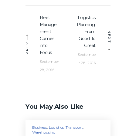
Post
Fleet
Logistics
Previous
Next
navigation
Manage
Planning:
post:
post:
ment
From
NEXT
Comes
Good To
PREV
into
Great
Focus
Septembe
September
r 28, 2016
28, 2016
You May Also Like
Business
,
Logistics
,
Transport
,
Warehousing