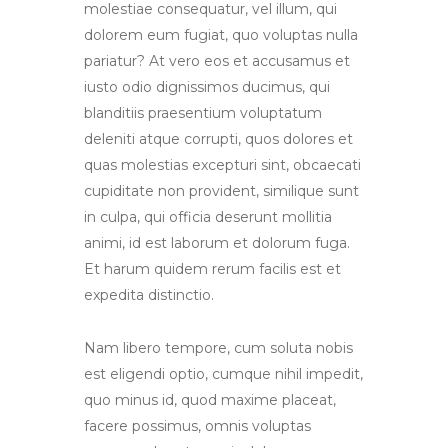
molestiae consequatur, vel illum, qui
dolorem eum fugiat, quo voluptas nulla
pariatur? At vero eos et accusamus et
iusto odio dignissimos ducimus, qui
blanditiis praesentium voluptatum
deleniti atque corrupti, quos dolores et
quas molestias excepturi sint, obcaecati
cupiditate non provident, similique sunt
in culpa, qui officia deserunt mollitia
animi, id est laborum et dolorum fuga.
Et harum quidem rerum facilis est et
expedita distinctio.
Nam libero tempore, cum soluta nobis
est eligendi optio, cumque nihil impedit,
quo minus id, quod maxime placeat,
facere possimus, omnis voluptas